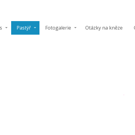
s
Pastýř
Fotogalerie
Otázky na kněze