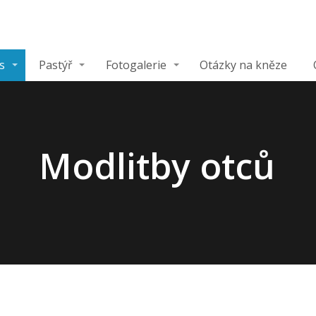
s
Pastýř
Fotogalerie
Otázky na kněze
Modlitby otců