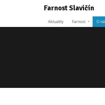
Farnost Slavičín
Aktuality
Farnost
O ná